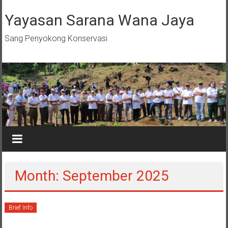
Skip
to
Yayasan Sarana Wana Jaya
content
Sang Penyokong Konservasi
Month: September 2025
Brief Info