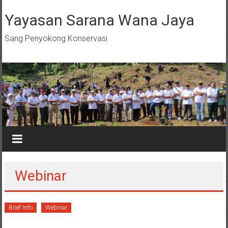
Skip
to
Yayasan Sarana Wana Jaya
content
Sang Penyokong Konservasi
Webinar
Brief Info
Webinar