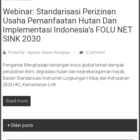
Webinar: Standarisasi Perizinan
Usaha Pemanfaatan Hutan Dan
Implementasi Indonesia’s FOLU NET
SINK 2030
Posted By: Yayasan Sarana Wanajaya
0 Comment
Pengantar Menghadapi tantangan krisis global terkait dampak
perubahan iklim, degradasi hutan dan keanekaragaman hayati,
Badan Standarisasi Instrumen Lingkungan Hidup dan Kehutanan
(BSILHK), Kementerian LHK
Read more
Posts
Older posts
navigation