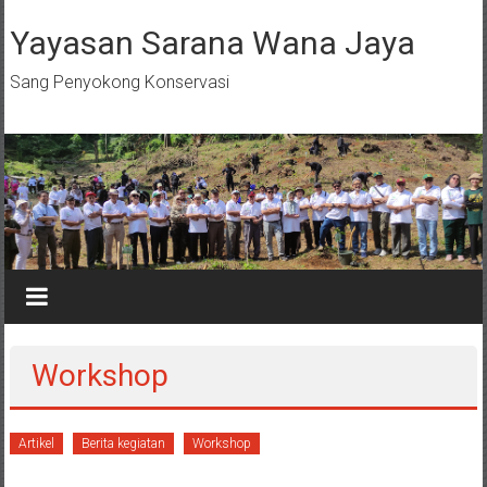
Skip
to
Yayasan Sarana Wana Jaya
content
Sang Penyokong Konservasi
Workshop
Artikel
Berita kegiatan
Workshop