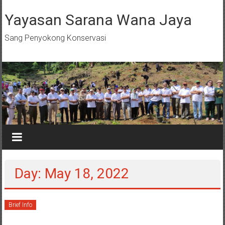
Skip
to
Yayasan Sarana Wana Jaya
content
Sang Penyokong Konservasi
Day: May 18, 2022
Brief Info