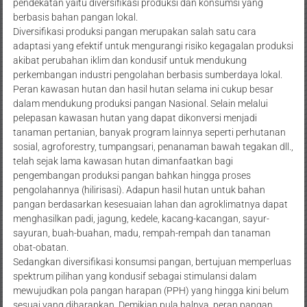
pendekatan yaitu diversifikasi produksi dan konsumsi yang
berbasis bahan pangan lokal.
Diversifikasi produksi pangan merupakan salah satu cara
adaptasi yang efektif untuk mengurangi risiko kegagalan produksi
akibat perubahan iklim dan kondusif untuk mendukung
perkembangan industri pengolahan berbasis sumberdaya lokal.
Peran kawasan hutan dan hasil hutan selama ini cukup besar
dalam mendukung produksi pangan Nasional. Selain melalui
pelepasan kawasan hutan yang dapat dikonversi menjadi
tanaman pertanian, banyak program lainnya seperti perhutanan
sosial, agroforestry, tumpangsari, penanaman bawah tegakan dll.,
telah sejak lama kawasan hutan dimanfaatkan bagi
pengembangan produksi pangan bahkan hingga proses
pengolahannya (hilirisasi). Adapun hasil hutan untuk bahan
pangan berdasarkan kesesuaian lahan dan agroklimatnya dapat
menghasilkan padi, jagung, kedele, kacang-kacangan, sayur-
sayuran, buah-buahan, madu, rempah-rempah dan tanaman
obat-obatan.
Sedangkan diversifikasi konsumsi pangan, bertujuan memperluas
spektrum pilihan yang kondusif sebagai stimulansi dalam
mewujudkan pola pangan harapan (PPH) yang hingga kini belum
sesuai yang diharapkan. Demikian pula halnya, peran pangan