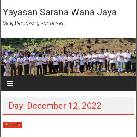
Skip
to
Yayasan Sarana Wana Jaya
content
Sang Penyokong Konservasi
Day: December 12, 2022
Brief Info