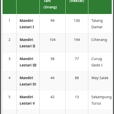
Tani
(Hektar)
(Orang)
1
Mandiri
99
130
Talang
Lestari I
Damar
2
Mandiri
104
194
Ciherang
Lestari II
3
Mandiri
38
77
Curug
Lestari III
Gede I
4
Mandiri
44
88
Way Salak
Lestari IV
5
Mandiri
42
13
Sekampung
Lestari V
Turus