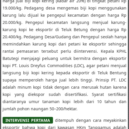
Harga jual biji kopi kering (kadar air 20%) di tingkat petani Rp
19.000/kg. Pedagang desa mengemas biji kopi menggunakan
karung lalu dijual ke pengepul kecamatan dengan harga Rp
20.000/kg. Pengepul kecamatan langsung menjual karung-
karung kopi ke eksportir di Teluk Betung dengan harga Rp
20.400/kg. Pedagang Desa/Gudang dan Pengepul seolah hanya
memindahkan karung kopi dari petani ke eksportir sehingga
rantai pemasaran tersebut perlu diintervensi. Kepala KPHL
Batutegi menjajagi peluang untuk bermitra dengan eksportir
kopi PT. Louis Dreyfus Commodities (LDC), agar petani menjual
langsung biji kopi kering kepada eksportir di Teluk Bentung
supaya memperoleh harga jual lebih tinggi. Prinsip PT. LDC
adalah minum kopi tidak dengan cara merusak hutan karena
kopi yang diekspor sudah disertifikasi. Syarat sertifikasi
diantaranya umur tanaman kopi lebih dari 10 tahun dan
jumlah pohon naungan 50–200/hektar.
INTERVENSI PERTAMA
ditempuh dengan cara meyakinkan
eksportir bahwa kopi dari kawasan HKm Tanggamus adalah