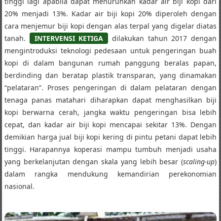
tinggi lagi apabila dapat menurunkan kadar air biji kopi dari
20% menjadi 13%. Kadar air biji kopi 20% diperoleh dengan
cara menjemur biji kopi dengan alas terpal yang digelar diatas
tanah.
INTERVENSI KETIGA
dilakukan tahun 2017 dengan
mengintroduksi teknologi pedesaan untuk pengeringan buah
kopi di dalam bangunan rumah panggung beralas papan,
berdinding dan beratap plastik transparan, yang dinamakan
“pelataran”. Proses pengeringan di dalam pelataran dengan
tenaga panas matahari diharapkan dapat menghasilkan biji
kopi berwarna cerah, jangka waktu pengeringan bisa lebih
cepat, dan kadar air biji kopi mencapai sekitar 13%. Dengan
demikian harga jual biji kopi kering di pintu petani dapat lebih
tinggi. Harapannya koperasi mampu tumbuh menjadi usaha
yang berkelanjutan dengan skala yang lebih besar (
scaling-up
)
dalam rangka mendukung kemandirian perekonomian
nasional.