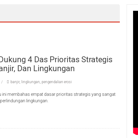
ukung 4 Das Prioritas Strategis
anjir, Dan Lingkungan
banjir
,
lingkungan
,
pengendalian erosi
u ini membahas empat dasar prioritas strategis yang sangat
 perlindungan lingkungan.