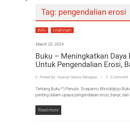
Tag: pengendalian erosi
Buku
Lingkungan
March 20, 2024
Buku – Meningkatkan Daya D
Untuk Pengendalian Erosi, B
Posted By: Yayasan Sarana Wanajaya
0 Comment
Tentang Buku *) Penulis: Soeparno Wirodidjojo Buk
penting dalam upaya pengendalian erosi, banjir, dan
Read more