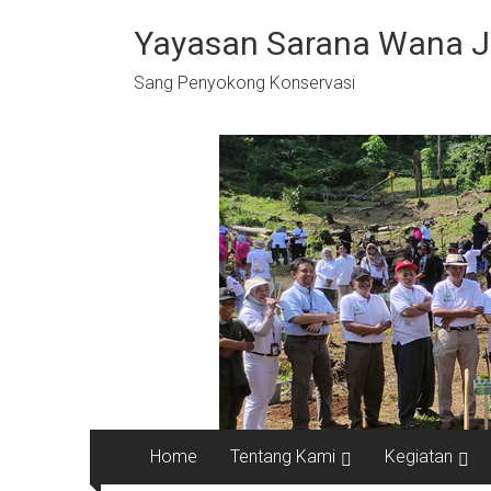
Skip
to
Yayasan Sarana Wana 
content
Sang Penyokong Konservasi
Home
Tentang Kami
Kegiatan