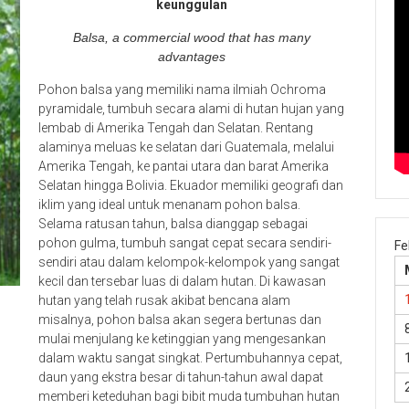
keunggulan
Balsa, a commercial wood that has many
advantages
Pohon balsa yang memiliki nama ilmiah Ochroma
pyramidale, tumbuh secara alami di hutan hujan yang
lembab di Amerika Tengah dan Selatan. Rentang
alaminya meluas ke selatan dari Guatemala, melalui
Amerika Tengah, ke pantai utara dan barat Amerika
Selatan hingga Bolivia. Ekuador memiliki geografi dan
iklim yang ideal untuk menanam pohon balsa.
Selama ratusan tahun, balsa dianggap sebagai
pohon gulma, tumbuh sangat cepat secara sendiri-
Fe
sendiri atau dalam kelompok-kelompok yang sangat
kecil dan tersebar luas di dalam hutan. Di kawasan
hutan yang telah rusak akibat bencana alam
misalnya, pohon balsa akan segera bertunas dan
mulai menjulang ke ketinggian yang mengesankan
dalam waktu sangat singkat. Pertumbuhannya cepat,
daun yang ekstra besar di tahun-tahun awal dapat
memberi keteduhan bagi bibit muda tumbuhan hutan