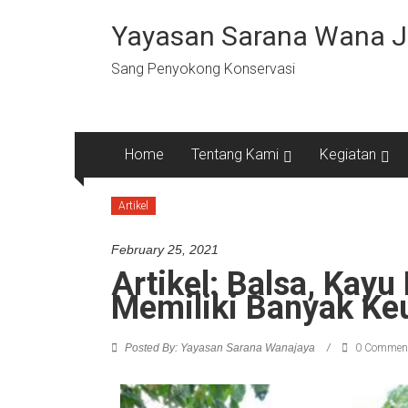
Yayasan Sarana Wana 
Sang Penyokong Konservasi
Home
Tentang Kami
Kegiatan
Artikel
February 25, 2021
Artikel: Balsa, Kay
Memiliki Banyak Ke
Posted By: Yayasan Sarana Wanajaya
0 Commen