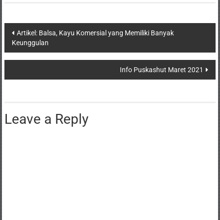
tabel 23
gambar.AbstractFlood and
landslide are disasters that
happen frequently across
Artikel: Balsa, Kayu Komersial yang Memiliki Banyak
Indonesia. Quick and
Keunggulan
accurate information to a
local government to locate
Info Puskashut Maret 2021
prone areas and…
Leave a Reply