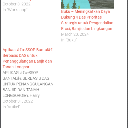
October 3, 2022
In "Workshop"
Buku – Meningkatkan Daya
Dukung 4 Das Prioritas
Strategis untuk Pengendalian
Erosi, Banjir, dan Lingkungan
March 20, 2024
In "Buku"
Aplikasi â€œSSOP Bantalâ€
Berbasis DAS untuk
Penanggulangan Banjir dan
Tanah Longsor
APLIKASI â€œSSOP
BANTALâ€ BERBASIS DAS
UNTUK PENANGGULANGAN
BANJIR DAN TANAH
LONGSOROleh: Harry
SantosoHarry Santoso,
October 31, 2022
(2012)Jurnal
In "Artikel"
Penanggulangan
BencanaVolume 3 Nomor 1,
Tahun 2012, hal 43-54, 4