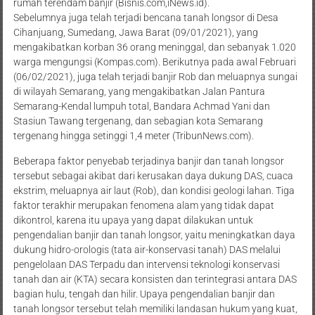
rumah terendam banjir (Bisnis.com,iNews.id).
Sebelumnya juga telah terjadi bencana tanah longsor di Desa
Cihanjuang, Sumedang, Jawa Barat (09/01/2021), yang
mengakibatkan korban 36 orang meninggal, dan sebanyak 1.020
warga mengungsi (Kompas.com). Berikutnya pada awal Februari
(06/02/2021), juga telah terjadi banjir Rob dan meluapnya sungai
di wilayah Semarang, yang mengakibatkan Jalan Pantura
Semarang-Kendal lumpuh total, Bandara Achmad Yani dan
Stasiun Tawang tergenang, dan sebagian kota Semarang
tergenang hingga setinggi 1,4 meter (TribunNews.com).
Beberapa faktor penyebab terjadinya banjir dan tanah longsor
tersebut sebagai akibat dari kerusakan daya dukung DAS, cuaca
ekstrim, meluapnya air laut (Rob), dan kondisi geologi lahan. Tiga
faktor terakhir merupakan fenomena alam yang tidak dapat
dikontrol, karena itu upaya yang dapat dilakukan untuk
pengendalian banjir dan tanah longsor, yaitu meningkatkan daya
dukung hidro-orologis (tata air-konservasi tanah) DAS melalui
pengelolaan DAS Terpadu dan intervensi teknologi konservasi
tanah dan air (KTA) secara konsisten dan terintegrasi antara DAS
bagian hulu, tengah dan hilir. Upaya pengendalian banjir dan
tanah longsor tersebut telah memiliki landasan hukum yang kuat,