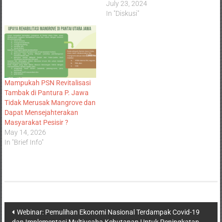
July 23, 2024
In "Diskusi"
Mampukah PSN Revitalisasi
Tambak di Pantura P. Jawa
Tidak Merusak Mangrove dan
Dapat Mensejahterakan
Masyarakat Pesisir ?
May 14, 2026
In "Brief Info"
Webinar: Pemulihan Ekonomi Nasional Terdampak Covid-19
dan Implementasi Multiusaha Kehutanan Untuk Peningkatan