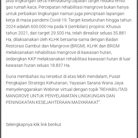
jasa lingkungan serta mendukung capaian target reduksi emisi
gas rumah kaca. Percepatan rehabilitasi mangrove bukan hanya
untuk perbaikan lingkungan namun juga penciptaan lapangan
kerja di masa pandemi Covid-19. Target keseluruhan hingga tahun
2024 adalah 600.000 Ha pada 9 (sembilan) propinsi. Khusus
tahun 2021, dari target 29.500 Ha, telah direalisir seluas 35.881
Ha, dilaksanakan oleh KLHK bersama-sama dengan Badan
Restorasi Gambut dan Mangrove (BRGM). KLHK dan BRGM
melaksanakan rehabilitasi mangrove di kawasan hutan,
sedangkan KKP melaksanakan rehabilitasi kawasan hutan di luar
kawasan hutan seluas 18.837 Ha.
Guna membahas isu tersebut di atas lebih mendalam, Pusat
Pengkajian Strategis Kehutanan, Yayasan Sarana Wana Jaya
menyelenggarakan Webinar virtual dengan topik “REHABILITASI
MANGROVE UNTUK PENYELAMATAN LINGKUNGAN DAN
PENINGKATAN KESEJAHTERAAN MASYARAKAT”.
Selengkapnya klik link berikut