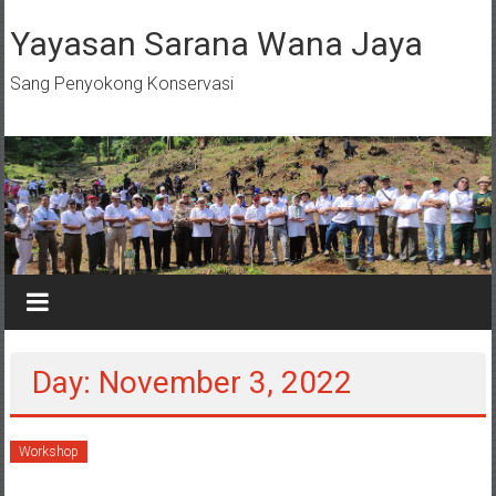
Skip
to
Yayasan Sarana Wana Jaya
content
Sang Penyokong Konservasi
Day: November 3, 2022
Workshop