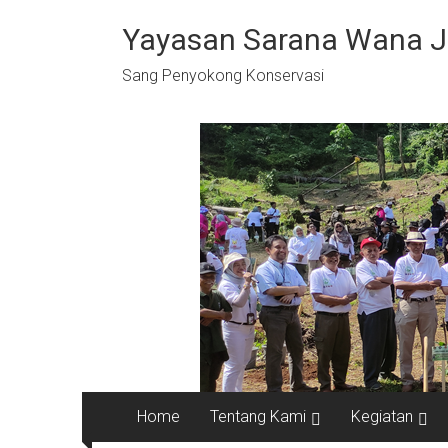
Skip
to
Yayasan Sarana Wana 
content
Sang Penyokong Konservasi
Home
Tentang Kami
Kegiatan