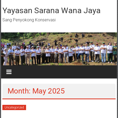
Skip
to
Yayasan Sarana Wana Jaya
content
Sang Penyokong Konservasi
Month: May 2025
Uncategorized