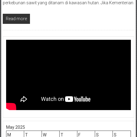
perkebunan sawit yang ditanam di kawasan hutan. Jika Kementerian
Read more
May 2025
M
T
W
T
F
S
S