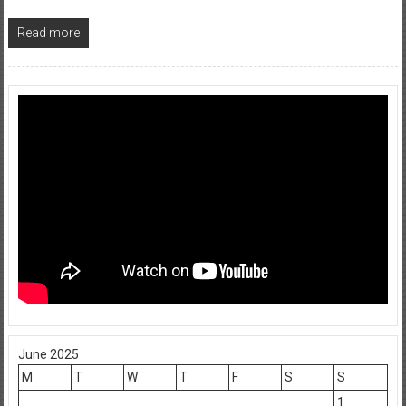
Read more
June 2025
M
T
W
T
F
S
S
1