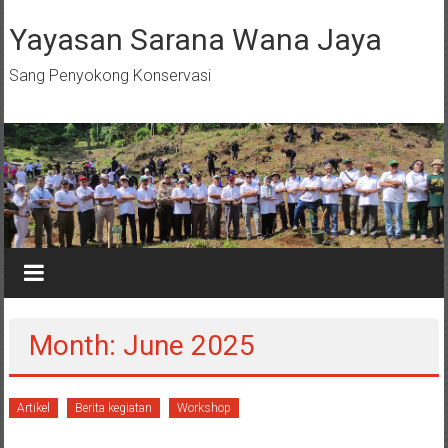
Skip
to
Yayasan Sarana Wana Jaya
content
Sang Penyokong Konservasi
Month: June 2025
Artikel
Berita kegiatan
Workshop