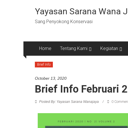
Yayasan Sarana Wana 
Sang Penyokong Konservasi
Home
Tentang Kami
Kegiatan
Brief Info
October 13, 2020
Brief Info Februari 
Posted By: Yayasan Sarana Wanajaya
0 Commen