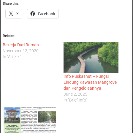
Share this:
X
Facebook
Related
Bekerja Dari Rumah
November 13, 2020
In "Artikel"
Info Puskashut – Fungsi
Lindung Kawasan Mangrove
dan Pengelolaannya
June 2, 2025
In "Brief Info"