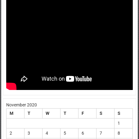
November 2020
M
T
W
T
F
S
S
1
2
3
4
5
6
7
8