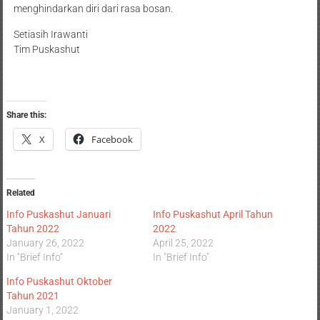
menghindarkan diri dari rasa bosan.
Setiasih Irawanti
Tim Puskashut
Share this:
X
Facebook
Related
Info Puskashut Januari
Info Puskashut April Tahun
Tahun 2022
2022
January 26, 2022
April 25, 2022
In "Brief Info"
In "Brief Info"
Info Puskashut Oktober
Tahun 2021
January 1, 2022