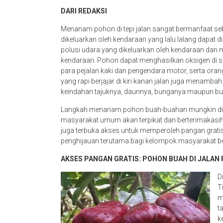
DARI REDAKSI
Menanam pohon di tepi jalan sangat bermanfaat seb
dikeluarkan oleh kendaraan yang lalu lalang dapat
polusi udara yang dikeluarkan oleh kendaraan dan 
kendaraan. Pohon dapat menghasilkan oksigen di si
para pejalan kaki dan pengendara motor, serta orang
yang rapi berjajar di kiri kanan jalan juga menambah
keindahan tajuknya, daunnya, bunganya maupun b
Langkah menanam pohon buah-buahan mungkin diang
masyarakat umum akan terpikat dan berterimakasi
juga terbuka akses untuk memperoleh pangan grat
penghijauan terutama bagi kelompok masyarakat b
AKSES PANGAN GRATIS: POHON BUAH DI JALAN
D
T
m
t
k