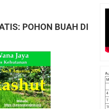
TIS: POHON BUAH DI
Au
4
1
1