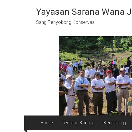
Skip
to
Yayasan Sarana Wana 
content
Sang Penyokong Konservasi
Home
Tentang Kami
Kegiatan