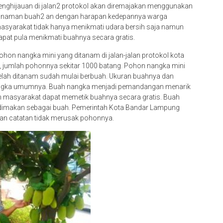
enghijauan di jalan2 protokol akan diremajakan menggunakan
anaman buah2 an dengan harapan kedepannya warga
asyarakat tidak hanya menikmati udara bersih saja namun
apat pula menikmati buahnya secara gratis.
ohon nangka mini yang ditanam di jalan-jalan protokol kota
 jumlah pohonnya sekitar 1000 batang. Pohon nangka mini
telah ditanam sudah mulai berbuah. Ukuran buahnya dan
n nangka umumnya. Buah nangka menjadi pemandangan menarik
n masyarakat dapat memetik buahnya secara gratis. Buah
 dimakan sebagai buah. Pemerintah Kota Bandar Lampung
n catatan tidak merusak pohonnya.