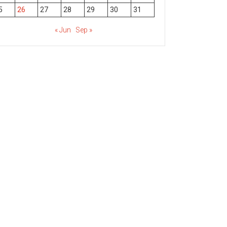
5
26
27
28
29
30
31
« Jun
Sep »