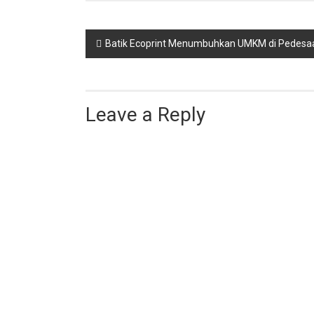
Post
Batik Ecoprint Menumbuhkan UMKM di Pedesa
navigation
Leave a Reply