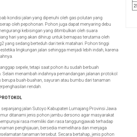
2
ab kondisi jalan yang dipenuhi oleh gas polutan yang
 diserap oleh pepohonan. Pohon juga dapat menyaring debu
mengurangi kebisingan yang ditimbulkan oleh suara
ang hari yang akan dihirup untuk bernapas terutama oleh
2 yang sedang berteduh dari terik matahari. Pohon tinggi
 estetika lingkungan jalan sehingga menjadi lebih indah, karena
uahnya.
gap sepele, tetapi saat pohon itu sudah berbuah
h. Selain menambah indahnya pemandangan jalanan protokol
is berupa buah-buahan, sayuran atau bumbu dari tanaman
erpenghasilan rendah.
 PROTOKOL
i sepanjang jalan Sutoyo Kabupaten Lumajang Provinsi Jawa
imur ditanami jenis pohon jambu dersono agar masyarakat
empunyai rasa memiliki dan rasa tanggungjawab terhadap
anaman penghijauan, bersedia memelihara dan menjaga
eselamatan tanaman tersebut. Secara bertahap, jenis pohon