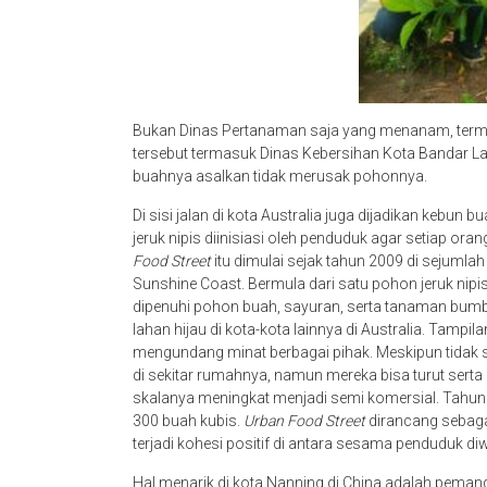
Bukan Dinas Pertanaman saja yang menanam, term
tersebut termasuk Dinas Kebersihan Kota Bandar
buahnya asalkan tidak merusak pohonnya.
Di sisi jalan di kota Australia juga dijadikan ke
jeruk nipis diinisiasi oleh penduduk agar setiap ora
Food Street
itu dimulai sejak tahun 2009 di sejumlah
Sunshine Coast. Bermula dari satu pohon jeruk nipis
dipenuhi pohon buah, sayuran, serta tanaman bumbu
lahan hijau di kota-kota lainnya di Australia. Tamp
mengundang minat berbagai pihak. Meskipun tidak se
di sekitar rumahnya, namun mereka bisa turut serta
skalanya meningkat menjadi semi komersial. Tahun 
300 buah kubis.
Urban Food Street
dirancang sebag
terjadi kohesi positif di antara sesama penduduk diw
Hal menarik di kota Nanning di China adalah peman