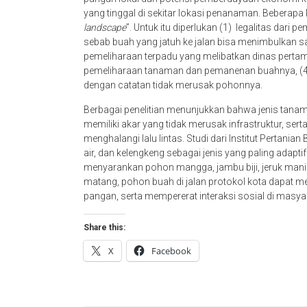
yang tinggal di sekitar lokasi penanaman. Bebera
landscape
”. Untuk itu diperlukan (1) legalitas dari
sebab buah yang jatuh ke jalan bisa menimbulkan 
pemeliharaan terpadu yang melibatkan dinas pertam
pemeliharaan tanaman dan pemanenan buahnya, (
dengan catatan tidak merusak pohonnya.
Berbagai penelitian menunjukkan bahwa jenis tana
memiliki akar yang tidak merusak infrastruktur, se
menghalangi lalu lintas. Studi dari Institut Perta
air, dan kelengkeng sebagai jenis yang paling adapti
menyarankan pohon mangga, jambu biji, jeruk mani
matang, pohon buah di jalan protokol kota dapat me
pangan, serta mempererat interaksi sosial di masya
Share this:
X
Facebook