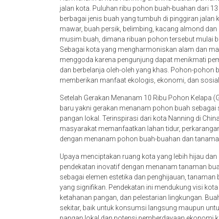
jalan kota. Puluhan ribu pohon buah-buahan dari 13
berbagai jenis buah yang tumbuh di pinggiran jalan 
mawar, buah persik, belimbing, kacang almond da
musim buah, dimana ribuan pohon tersebut mulai b
Sebagai kota yang mengharmoniskan alam dan manus
menggoda karena pengunjung dapat menikmati pem
dan berbelanja oleh-oleh yang khas. Pohon-pohon bu
memberikan manfaat ekologis, ekonomi, dan sosial
Setelah Gerakan Menanam 10 Ribu Pohon Kelapa (
baru yakni gerakan menanam pohon buah sebagai 
pangan lokal. Terinspirasi dari kota Nanning di Ch
masyarakat memanfaatkan lahan tidur, perkarangan, 
dengan menanam pohon buah-buahan dan tanaman 
Upaya menciptakan ruang kota yang lebih hijau dan 
pendekatan inovatif dengan menanam tanaman buah 
sebagai elemen estetika dan penghijauan, tanaman
yang signifikan. Pendekatan ini mendukung visi kota
ketahanan pangan, dan pelestarian lingkungan. Bua
sekitar, baik untuk konsumsi langsung maupun untuk
pangan lokal dan potensi pemberdayaan ekonomi k