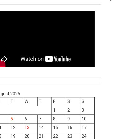
gust 2025
M
T
W
T
F
S
S
1
2
3
5
6
7
8
9
10
1
12
13
14
15
16
17
8
19
20
21
22
23
24