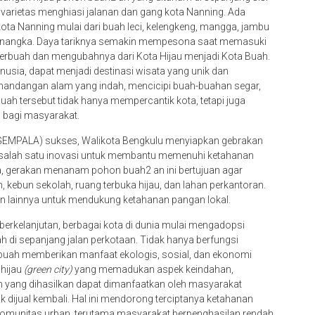
 varietas menghiasi jalanan dan gang kota Nanning. Ada
kota Nanning mulai dari buah leci, kelengkeng, mangga, jambu
n nangka. Daya tariknya semakin mempesona saat memasuki
erbuah dan mengubahnya dari Kota Hijau menjadi Kota Buah.
ia, dapat menjadi destinasi wisata yang unik dan
andangan alam yang indah, mencicipi buah-buahan segar,
ah tersebut tidak hanya mempercantik kota, tetapi juga
 bagi masyarakat.
GEMPALA) sukses, Walikota Bengkulu menyiapkan gebrakan
salah satu inovasi untuk membantu memenuhi ketahanan
ina, gerakan menanam pohon buah2 an ini bertujuan agar
kebun sekolah, ruang terbuka hijau, dan lahan perkantoran.
lainnya untuk mendukung ketahanan pangan lokal.
berkelanjutan, berbagai kota di dunia mulai mengadopsi
di sepanjang jalan perkotaan. Tidak hanya berfungsi
 buah memberikan manfaat ekologis, sosial, dan ekonomi
 hijau
(green city)
yang memadukan aspek keindahan,
h yang dihasilkan dapat dimanfaatkan oleh masyarakat
 dijual kembali. Hal ini mendorong terciptanya ketahanan
omunitas urban, terutama masyarakat berpenghasilan rendah