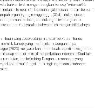
pa kota bahkan telah mengembangkan konsep “
urban edible
 pemerintah setempat, (2) kebersihan jalan disaat musim berbuah
sampah organik yang mengganggu, (3) diperlukan sistem
anan, komunitas lokal, dan dukungan teknologi untuk
4) kesadaran masyarakat bahwa boleh mengambil buahnya
man buah yang cocok ditanam di jalan perkotaan harus
rta memiliki kanopi yang memberikan naungan tanpa
nian Bogor (2023) menyarankan pohon buah seperti sawo, jambu
f terhadap kondisi mikroklimat perkotaan Indonesia. Studi lain
s, rambutan, dan belimbing. Dengan perencanaan yang
njadi solusi multifungsi untuk lingkungan dan ketahanan
rakat.