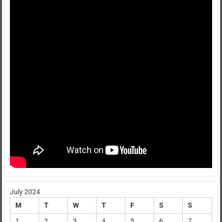
July 2024
M
T
W
T
F
S
S
1
2
3
4
5
6
7